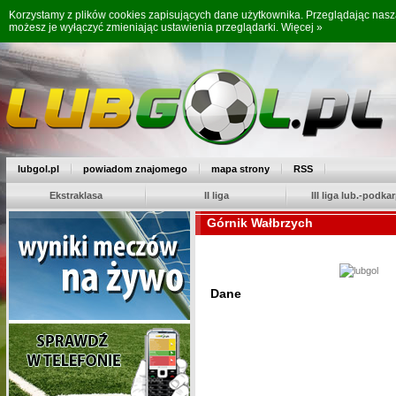
Korzystamy z plików cookies zapisujących dane użytkownika. Przeglądając nas
możesz je wyłączyć zmieniając ustawienia przeglądarki.
Więcej »
lubgol.pl
powiadom znajomego
mapa strony
RSS
Ekstraklasa
II liga
III liga lub.-podkar
Górnik Wałbrzych
Dane