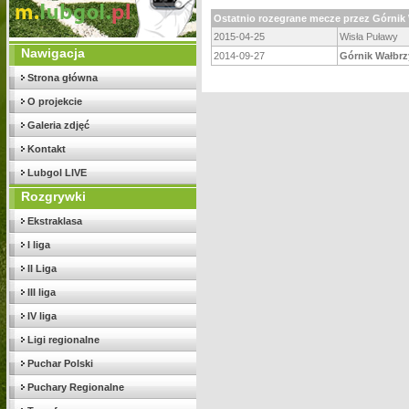
Ostatnio rozegrane mecze przez Górnik
2015-04-25
Wisła Puławy
Nawigacja
2014-09-27
Górnik Wałbrz
Strona główna
O projekcie
Galeria zdjęć
Kontakt
Lubgol LIVE
Rozgrywki
Ekstraklasa
I liga
II Liga
III liga
IV liga
Ligi regionalne
Puchar Polski
Puchary Regionalne