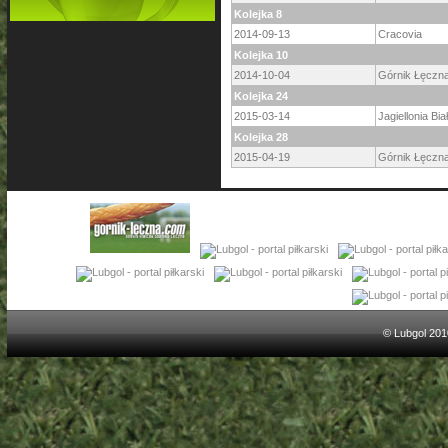
Kolejka 8
2014-09-13
Cracovia
Kolejka 10
2014-10-04
Górnik Łęczn
Kolejka 24
2015-03-14
Jagiellonia Bia
Kolejka 28
2015-04-19
Górnik Łęczn
© Lubgol 201