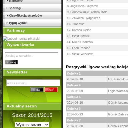
7.
Pogoń Szczecin
Transfery
8.
Jagiellonia Białystok
Sparingi
9.
Podbeskidzie Bielsko-Biała
Klasyfikacja strzelców
10.
Zawisza Bydgoszcz
Typuj wyniki
11.
Cracovia
Partnerzy
12.
Korona Kielce
13.
Piast Gliwice
14.
Ruch Chorzów
Wyszukiwarka
15.
Lech Poznań
16.
Śląsk Wrocław
Rozgrywki ligowe według kolej
Newsletter
Kolejka 1
2014-07-18
GKS Górnik Ł
Kolejka 4
2014-08-09
Legia Warsza
Kolejka 5
2014-08-16
Górnik Łęczn
Aktualny sezon
Kolejka 6
Sezon 2014/2015
2014-08-23
Górnik Zabrz
Kolejka 7
2014-08-30
Górnik Łęczn