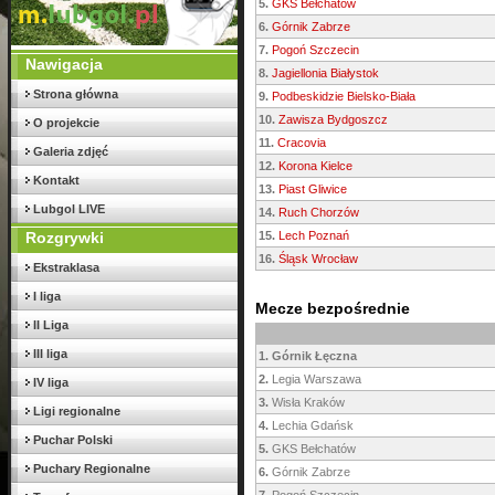
5.
GKS Bełchatów
6.
Górnik Zabrze
7.
Pogoń Szczecin
Nawigacja
8.
Jagiellonia Białystok
Strona główna
9.
Podbeskidzie Bielsko-Biała
10.
Zawisza Bydgoszcz
O projekcie
11.
Cracovia
Galeria zdjęć
12.
Korona Kielce
Kontakt
13.
Piast Gliwice
Lubgol LIVE
14.
Ruch Chorzów
Rozgrywki
15.
Lech Poznań
16.
Śląsk Wrocław
Ekstraklasa
I liga
Mecze bezpośrednie
II Liga
III liga
1.
Górnik Łęczna
2.
Legia Warszawa
IV liga
3.
Wisła Kraków
Ligi regionalne
4.
Lechia Gdańsk
Puchar Polski
5.
GKS Bełchatów
Puchary Regionalne
6.
Górnik Zabrze