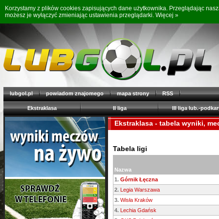
Korzystamy z plików cookies zapisujących dane użytkownika. Przeglądając nas
możesz je wyłączyć zmieniając ustawienia przeglądarki.
Więcej »
lubgol.pl
powiadom znajomego
mapa strony
RSS
Ekstraklasa
II liga
III liga lub.-podkar
Ekstraklasa - tabela wyniki, m
Tabela ligi
Nazwa
1.
Górnik Łęczna
2.
Legia Warszawa
3.
Wisła Kraków
4.
Lechia Gdańsk