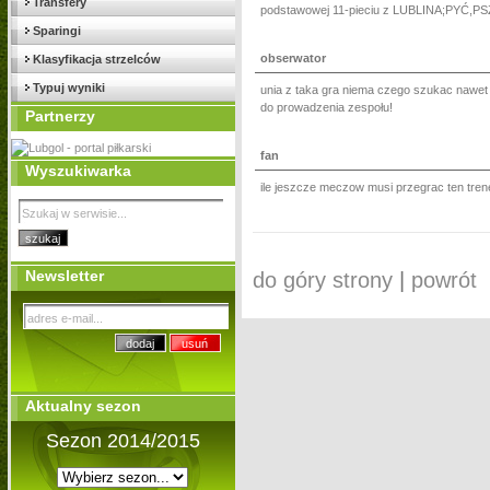
Transfery
podstawowej 11-pieciu z LUBLINA;PYĆ,
Sparingi
obserwator
Klasyfikacja strzelców
Typuj wyniki
unia z taka gra niema czego szukac nawet
do prowadzenia zespołu!
Partnerzy
fan
Wyszukiwarka
ile jeszcze meczow musi przegrac ten trene
Newsletter
do góry strony
|
powrót
Aktualny sezon
Sezon 2014/2015