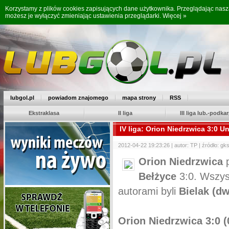
Korzystamy z plików cookies zapisujących dane użytkownika. Przeglądając nas
możesz je wyłączyć zmieniając ustawienia przeglądarki.
Więcej »
lubgol.pl
powiadom znajomego
mapa strony
RSS
Ekstraklasa
II liga
III liga lub.-podkar
IV liga: Orion Niedrzwica 3:0 U
2012-04-22 19:23:26 | autor: TP | źródło: gks
Orion Niedrzwica
p
Bełżyce
3:0. Wszyst
autorami byli
Bielak (dw
Orion Niedrzwica 3:0 (