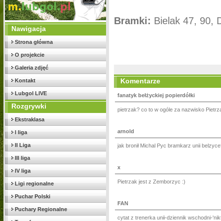
Bramki:
Bielak 47, 90, 
Nawigacja
Strona główna
O projekcie
Galeria zdjęć
Komentarze
Kontakt
Lubgol LIVE
fanatyk bełżyckiej popierdółki
Rozgrywki
pietrzak? co to w ogóle za nazwisko Pietrzak
Ekstraklasa
arnold
I liga
II Liga
jak bronił Michal Pyc bramkarz unii belzy
III liga
x
IV liga
Pietrzak jest z Zemborzyc :)
Ligi regionalne
Puchar Polski
FAN
Puchary Regionalne
cytat z trenerka unii-dziennik wschodni-'