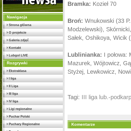
Bramka:
Kozieł 70
Nawigacja
Broń:
Wnukowski (33 P.
Strona główna
Modzelewski), Skórnicki
O projekcie
Sałek, Oshikoya, Wicik 
Galeria zdjęć
Kontakt
Lublinianka:
I połowa: 
Lubgol LIVE
Mazurek, Wójtowicz, Gąs
Rozgrywki
Styżej, Lewkowicz, Now
Ekstraklasa
I liga
II Liga
III liga
Tagi:
III liga lub.-podkarp
IV liga
Ligi regionalne
Puchar Polski
Komentarze
Puchary Regionalne