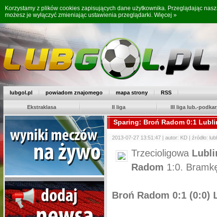
Korzystamy z plików cookies zapisujących dane użytkownika. Przeglądając nas
możesz je wyłączyć zmieniając ustawienia przeglądarki.
Więcej »
lubgol.pl
powiadom znajomego
mapa strony
RSS
Ekstraklasa
II liga
III liga lub.-podkar
Sparing: Broń Radom 0:1 Lubli
2013-07-27 13:51:47 | autor: KD | źródło: lub
Trzecioligowa
Lubl
Radom
1:0. Bramkę
Broń Radom 0:1 (0:0) 