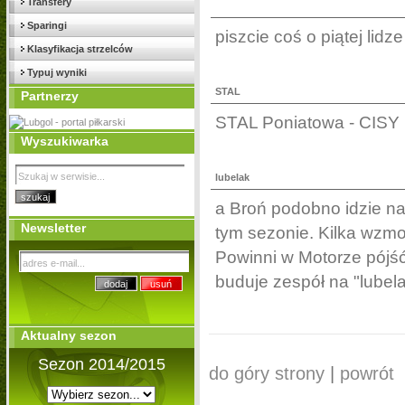
Transfery
Sparingi
piszcie coś o piątej lidz
Klasyfikacja strzelców
Typuj wyniki
STAL
Partnerzy
STAL Poniatowa - CISY 
Wyszukiwarka
lubelak
a Broń podobno idzie na
Newsletter
tym sezonie. Kilka wzmo
Powinni w Motorze pójść
buduje zespół na "lubela
Aktualny sezon
Sezon 2014/2015
do góry strony
|
powrót