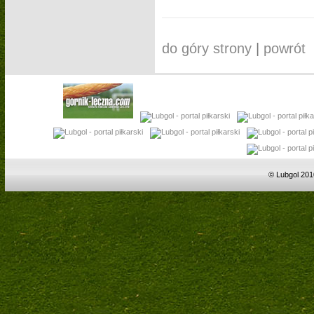
do góry strony
|
powrót
© Lubgol 201