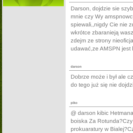
Darson, dojdzie sie szy
mnie czy Wy amspnowcy 
spiewali,,nigdy Cie nie 
wkrótce zbaranieją wasz
zdejm ze strony nieofic
udawać,ze AMSPN jest 
darson
Dobrze może i był ale cze
do tego już się nie dojdzi
piko
@ darson kibic Hetmana
boiska Za Rotunda?Czy 
prokuaratury w Bialej?Czy