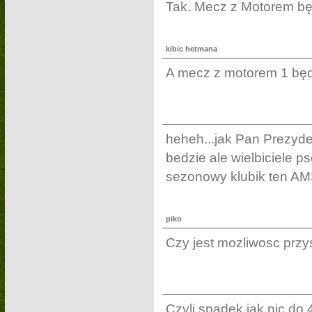
Tak. Mecz z Motorem będ
kibic hetmana
A mecz z motorem 1 bę
heheh...jak Pan Prezyde
bedzie ale wielbiciele p
sezonowy klubik ten A
piko
Czy jest mozliwosc prz
Czyli spadek jak nic do 4 