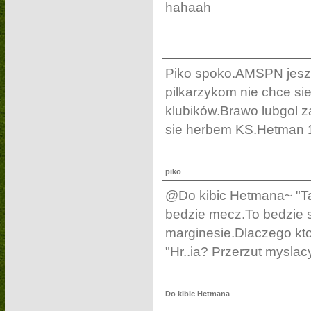
hahaah
Piko spoko.AMSPN jeszc
pilkarzykom nie chce sie
klubików.Brawo lubgol 
sie herbem KS.Hetman 
piko
@Do kibic Hetmana~ "Ta
bedzie mecz.To bedzie sr
marginesie.Dlaczego kto
"Hr..ia? Przerzut myslac
Do kibic Hetmana