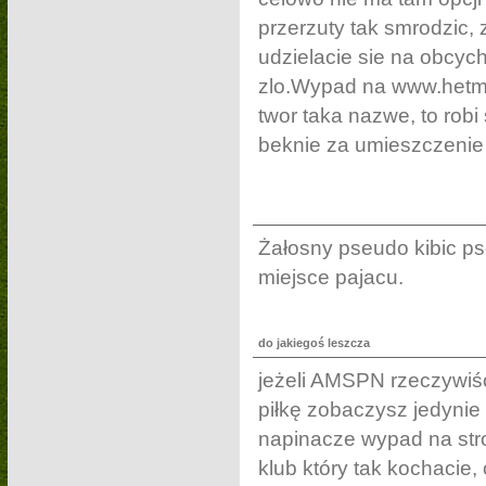
przerzuty tak smrodzic,
udzielacie sie na obcych
zlo.Wypad na www.hetma
twor taka nazwe, to robi 
beknie za umieszczenie 
Żałosny pseudo kibic p
miejsce pajacu.
do jakiegoś leszcza
jeżeli AMSPN rzeczywiśc
piłkę zobaczysz jedynie
napinacze wypad na str
klub który tak kochacie,