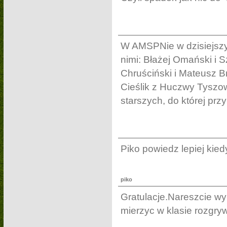
W AMSPNie w dzisiejszym
nimi: Błażej Omański i
Chruściński i Mateusz B
Cieślik z Huczwy Tyszow
starszych, do której przy
Piko powiedz lepiej ki
piko
Gratulacje.Nareszcie wyb
mierzyc w klasie rozgry