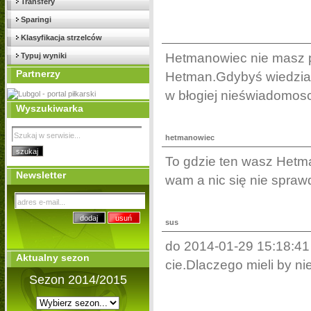
Transfery
Sparingi
Klasyfikacja strzelców
Hetmanowiec nie masz po
Typuj wyniki
Partnerzy
Hetman.Gdybyś wiedział c
w błogiej nieświadomosci
Wyszukiwarka
hetmanowiec
To gdzie ten wasz Hetm
Newsletter
wam a nic się nie spraw
sus
do 2014-01-29 15:18:41 -
Aktualny sezon
cie.Dlaczego mieli by ni
Sezon 2014/2015