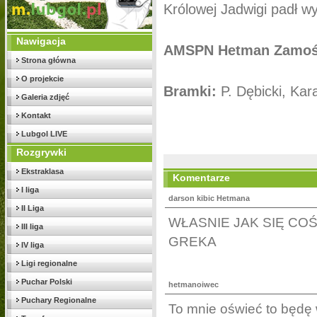
Królowej Jadwigi padł wy
Nawigacja
AMSPN Hetman Zamość
Strona główna
O projekcie
Bramki:
P. Dębicki, Kar
Galeria zdjęć
Kontakt
Lubgol LIVE
Rozgrywki
Ekstraklasa
Komentarze
I liga
darson kibic Hetmana
II Liga
WŁASNIE JAK SIĘ CO
III liga
GREKA
IV liga
Ligi regionalne
Puchar Polski
hetmanoiwec
Puchary Regionalne
To mnie oświeć to będę wi