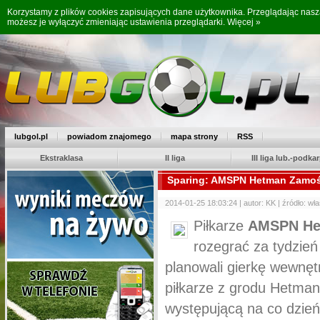
Korzystamy z plików cookies zapisujących dane użytkownika. Przeglądając nas
możesz je wyłączyć zmieniając ustawienia przeglądarki.
Więcej »
lubgol.pl
powiadom znajomego
mapa strony
RSS
Ekstraklasa
II liga
III liga lub.-podkar
Sparing: AMSPN Hetman Zamoś
2014-01-25 18:03:24 | autor: KK | źródło: wł
Piłkarze
AMSPN He
rozegrać za tydzień
planowali gierkę wewnęt
piłkarze z grodu Hetman
występującą na co dzień