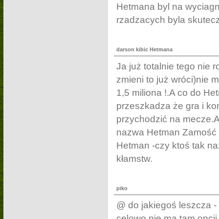
Hetmana byl na wyciagni
rzadzacych byla skutecz
darson kibic Hetmana
Ja już totalnie tego nie
zmieni to już wróci)nie
1,5 miliona !.A co do 
przeszkadza że gra i ko
przychodzić na mecze.
nazwa Hetman Zamość m
Hetman -czy ktoś tak na
kłamstw.
piko
@ do jakiegoś leszcza 
celowo nie ma tam opcji