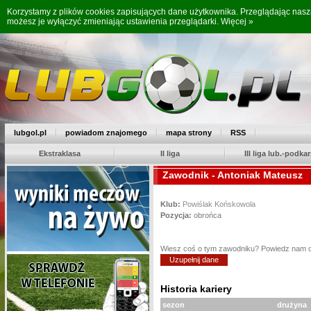
Korzystamy z plików cookies zapisujących dane użytkownika. Przeglądając nas
możesz je wyłączyć zmieniając ustawienia przeglądarki.
Więcej »
lubgol.pl
powiadom znajomego
mapa strony
RSS
Ekstraklasa
II liga
III liga lub.-podkar
Zawodnik - Antoniak Mateusz
Klub:
Powiślak Końskowola
Pozycja:
obrońca
Wiesz coś o tym zawodniku? Powiedz nam 
Uzupełnij dane
Historia kariery
sezon
drużyna