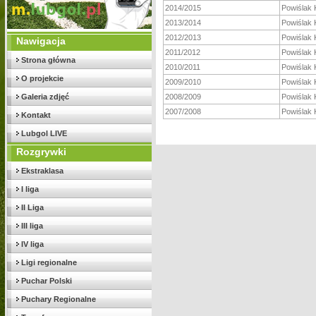
2014/2015
Powiślak
2013/2014
Powiślak
2012/2013
Powiślak
Nawigacja
2011/2012
Powiślak
Strona główna
2010/2011
Powiślak
O projekcie
2009/2010
Powiślak
Galeria zdjęć
2008/2009
Powiślak
2007/2008
Powiślak
Kontakt
Lubgol LIVE
Rozgrywki
Ekstraklasa
I liga
II Liga
III liga
IV liga
Ligi regionalne
Puchar Polski
Puchary Regionalne