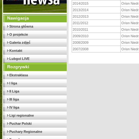
2014/2015
Orion Nied
2013/2014
Orion Nied
2012/2013
Orion Nied
Nawigacja
2011/2012
Orion Nied
Strona główna
2010/2011
Orion Nied
O projekcie
2009/2010
Orion Nied
Galeria zdjęć
2008/2009
Orion Nied
2007/2008
Orion Nied
Kontakt
Lubgol LIVE
Rozgrywki
Ekstraklasa
I liga
II Liga
III liga
IV liga
Ligi regionalne
Puchar Polski
Puchary Regionalne