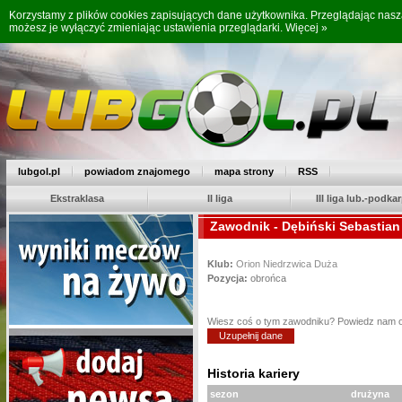
Korzystamy z plików cookies zapisujących dane użytkownika. Przeglądając nas
możesz je wyłączyć zmieniając ustawienia przeglądarki.
Więcej »
lubgol.pl
powiadom znajomego
mapa strony
RSS
Ekstraklasa
II liga
III liga lub.-podkar
Zawodnik - Dębiński Sebastian
Klub:
Orion Niedrzwica Duża
Pozycja:
obrońca
Wiesz coś o tym zawodniku? Powiedz nam 
Uzupełnij dane
Historia kariery
sezon
drużyna