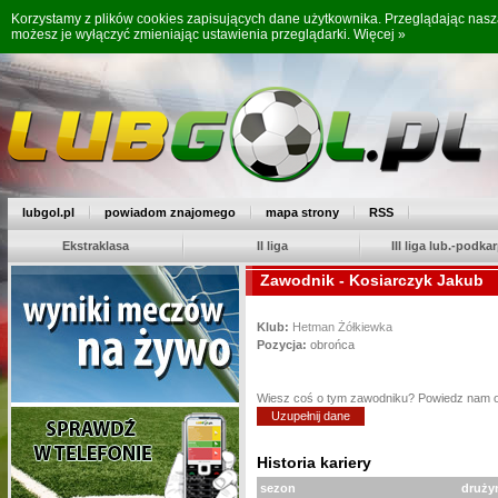
Korzystamy z plików cookies zapisujących dane użytkownika. Przeglądając nas
możesz je wyłączyć zmieniając ustawienia przeglądarki.
Więcej »
lubgol.pl
powiadom znajomego
mapa strony
RSS
Ekstraklasa
II liga
III liga lub.-podkar
Zawodnik - Kosiarczyk Jakub
Klub:
Hetman Żółkiewka
Pozycja:
obrońca
Wiesz coś o tym zawodniku? Powiedz nam 
Uzupełnij dane
Historia kariery
sezon
druży