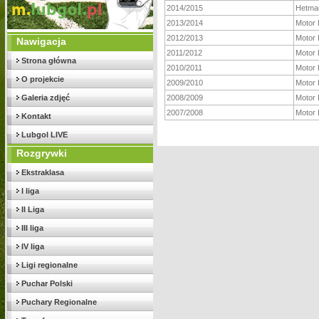
2014/2015
Hetma
2013/2014
Motor 
2012/2013
Motor 
Nawigacja
2011/2012
Motor 
Strona główna
2010/2011
Motor 
O projekcie
2009/2010
Motor 
Galeria zdjęć
2008/2009
Motor 
2007/2008
Motor 
Kontakt
Lubgol LIVE
Rozgrywki
Ekstraklasa
I liga
II Liga
III liga
IV liga
Ligi regionalne
Puchar Polski
Puchary Regionalne