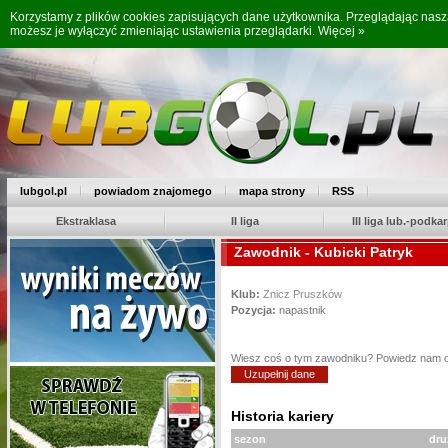
Korzystamy z plików cookies zapisujących dane użytkownika. Przeglądając nas
możesz je wyłączyć zmieniając ustawienia przeglądarki.
Więcej »
lubgol.pl
powiadom znajomego
mapa strony
RSS
Ekstraklasa
II liga
III liga lub.-podkar
Zawodnik - Kubicki Patryk
Klub:
Znicz Pruszków
Pozycja:
napastnik
Wiesz coś o tym zawodniku? Powiedz nam 
Uzupełnij dane
Historia kariery
sezon
dru