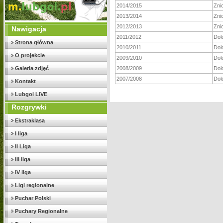
2014/2015
Zni
2013/2014
Zni
2012/2013
Zni
Nawigacja
2011/2012
Dol
Strona główna
2010/2011
Dol
O projekcie
2009/2010
Dol
Galeria zdjęć
2008/2009
Dol
2007/2008
Dol
Kontakt
Lubgol LIVE
Rozgrywki
Ekstraklasa
I liga
II Liga
III liga
IV liga
Ligi regionalne
Puchar Polski
Puchary Regionalne