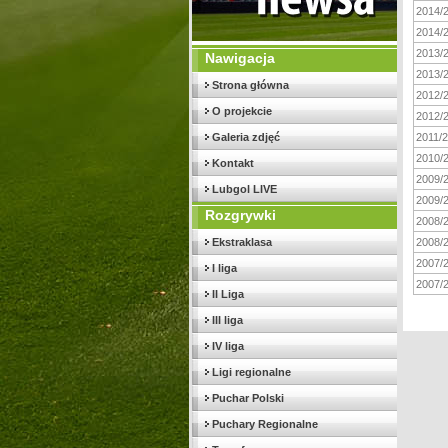
2014/
2014/2
2013/
Nawigacja
2013/2
Strona główna
2012/
O projekcie
2012/2
Galeria zdjęć
2011/
2010/
Kontakt
2009/
Lubgol LIVE
2009/2
Rozgrywki
2008/
Ekstraklasa
2008/2
2007/
I liga
2007/2
II Liga
III liga
IV liga
Ligi regionalne
Puchar Polski
Puchary Regionalne