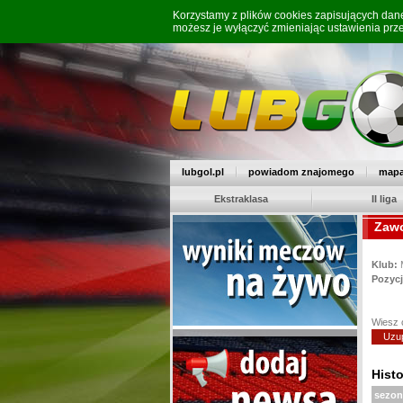
Korzystamy z plików cookies zapisujących da
możesz je wyłączyć zmieniając ustawienia prz
lubgol.pl
powiadom znajomego
mapa
Ekstraklasa
II liga
Zawo
Klub:
Pozycj
Wiesz 
Uzup
Histo
sezon