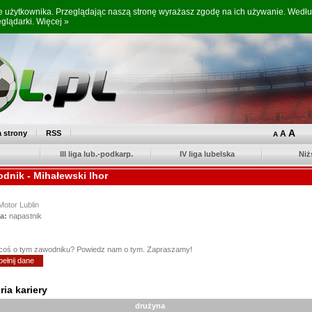
ne użytkownika. Przeglądając naszą stronę wyrażasz zgodę na ich używanie. Wed
eglądarki.
Więcej »
A
 strony
RSS
A
A
III liga lub.-podkarp.
IV liga lubelska
Niż
dnik - Mihałewski Ihor
Motor Lublin
a:
napastnik
coś o tym zawodniku? Powiedz nam o tym. Zapraszamy!
ełnij dane
ria kariery
drużyna