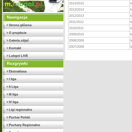
2014/2015
M
2013/2014
M
2012/2013
M
Nawigacja
2011/2012
M
Strona główna
2010/2011
M
O projekcie
2009/2010
M
Galeria zdjęć
2008/2009
M
2007/2008
M
Kontakt
Lubgol LIVE
Rozgrywki
Ekstraklasa
I liga
II Liga
III liga
IV liga
Ligi regionalne
Puchar Polski
Puchary Regionalne