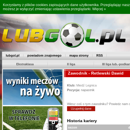
Korzystamy z plików cookies zapisujących dane użytkownika. Przeglądając nas
możesz je wyłączyć zmieniając ustawienia przeglądarki.
Więcej »
lubgol.pl
powiadom znajomego
mapa strony
RSS
Ekstraklasa
II liga
III liga lub.-podkar
Zawodnik - Retlewski Dawid
Klub:
Miedź Legnica
Pozycja:
napastnik
Wiesz coś o tym zawodniku? Powiedz nam 
Uzupełnij dane
Historia kariery
sezon
d