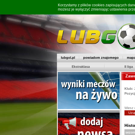
Korzystamy z plików cookies zapisujących da
możesz je wyłączyć zmieniając ustawienia prz
lubgol.pl
powiadom znajomego
mapa
Ekstraklasa
II liga
Zawo
Klub:
Pozycj
Wiesz 
Uzup
Histo
sezon