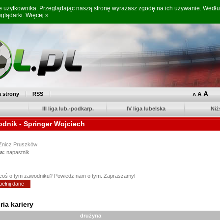
ne użytkownika. Przeglądając naszą stronę wyrażasz zgodę na ich używanie. Wed
eglądarki.
Więcej »
A
 strony
RSS
A
A
III liga lub.-podkarp.
IV liga lubelska
Niż
dnik - Springer Wojciech
Znicz Pruszków
a:
napastnik
coś o tym zawodniku? Powiedz nam o tym. Zapraszamy!
ełnij dane
ria kariery
drużyna