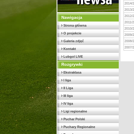
2014/
2013/
2012/
Nawigacja
2011/
Strona główna
2010/
O projekcie
2009/
Galeria zdjęć
2008/
2007/
Kontakt
Lubgol LIVE
Rozgrywki
Ekstraklasa
I liga
II Liga
III liga
IV liga
Ligi regionalne
Puchar Polski
Puchary Regionalne