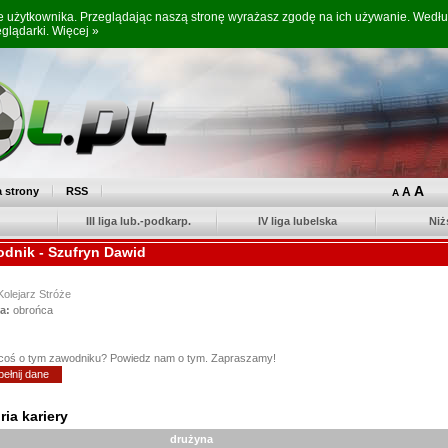
ne użytkownika. Przeglądając naszą stronę wyrażasz zgodę na ich używanie. Wed
eglądarki.
Więcej »
A
 strony
RSS
A
A
III liga lub.-podkarp.
IV liga lubelska
Niż
dnik - Szufryn Dawid
Kolejarz Stróże
a:
obrońca
coś o tym zawodniku? Powiedz nam o tym. Zapraszamy!
ełnij dane
ria kariery
drużyna