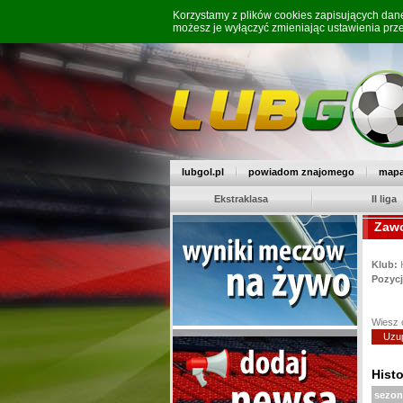
Korzystamy z plików cookies zapisujących da
możesz je wyłączyć zmieniając ustawienia prz
lubgol.pl
powiadom znajomego
mapa
Ekstraklasa
II liga
Zawo
Klub:
Pozycj
Wiesz 
Uzup
Histo
sezon