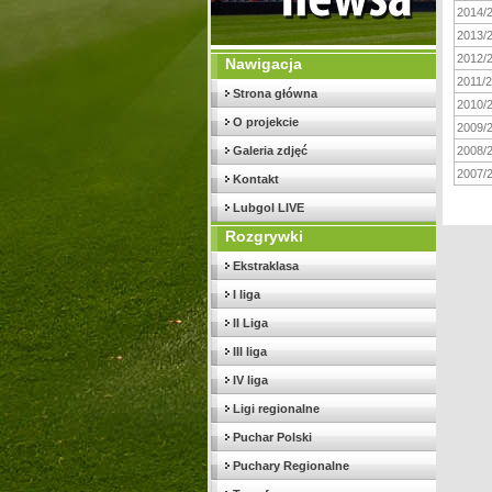
2014/
2013/
2012/
Nawigacja
2011/
Strona główna
2010/
O projekcie
2009/
Galeria zdjęć
2008/
2007/
Kontakt
Lubgol LIVE
Rozgrywki
Ekstraklasa
I liga
II Liga
III liga
IV liga
Ligi regionalne
Puchar Polski
Puchary Regionalne