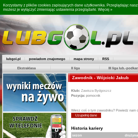
Korzystamy z plików cookies zapisujących dane użytkownika. Przeglądając nas
możesz je wyłączyć zmieniając ustawienia przeglądarki.
Więcej »
lubgol.pl
powiadom znajomego
mapa strony
RSS
Ekstraklasa
II liga
III liga lub.-podkar
Zawodnik - Wójcicki Jakub
Klub:
Zawisza Bydgoszcz
Pozycja:
pomocnik
Wiesz coś o tym zawodniku? Powiedz nam 
Uzupełnij dane
Historia kariery
sezon
drużyna