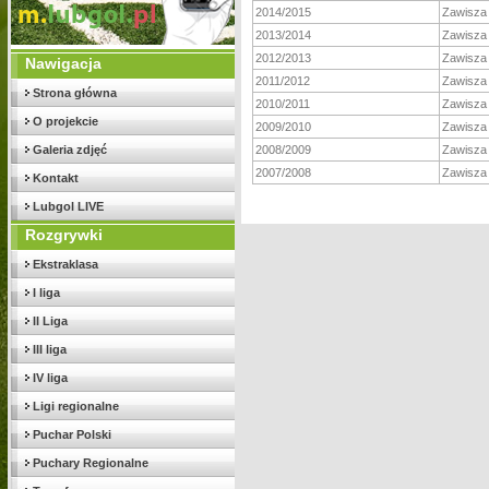
2014/2015
Zawisza
2013/2014
Zawisza
2012/2013
Zawisza
Nawigacja
2011/2012
Zawisza
Strona główna
2010/2011
Zawisza
O projekcie
2009/2010
Zawisza
Galeria zdjęć
2008/2009
Zawisza
2007/2008
Zawisza
Kontakt
Lubgol LIVE
Rozgrywki
Ekstraklasa
I liga
II Liga
III liga
IV liga
Ligi regionalne
Puchar Polski
Puchary Regionalne