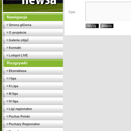
Opis:
Nawigacja
Strona główna
O projekcie
Galeria zdjęć
Kontakt
Lubgol LIVE
Rozgrywki
Ekstraklasa
I liga
II Liga
III liga
IV liga
Ligi regionalne
Puchar Polski
Puchary Regionalne