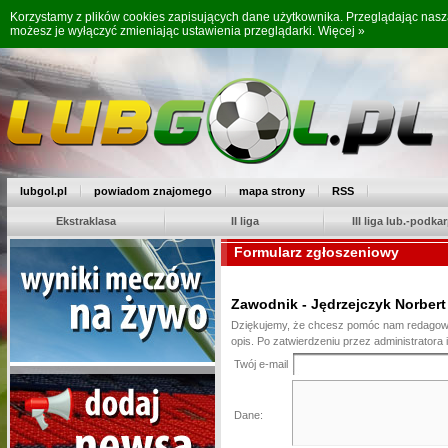
Korzystamy z plików cookies zapisujących dane użytkownika. Przeglądając nas
możesz je wyłączyć zmieniając ustawienia przeglądarki.
Więcej »
lubgol.pl
powiadom znajomego
mapa strony
RSS
Ekstraklasa
II liga
III liga lub.-podkar
Formularz zgłoszeniowy
Zawodnik - Jędrzejczyk Norbert
Dziękujemy, że chcesz pomóc nam redagować 
opis. Po zatwierdzeniu przez administratora i
Twój e-mail
Dane: