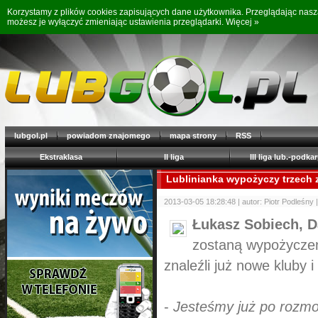
Korzystamy z plików cookies zapisujących dane użytkownika. Przeglądając nas
możesz je wyłączyć zmieniając ustawienia przeglądarki.
Więcej »
lubgol.pl
powiadom znajomego
mapa strony
RSS
Ekstraklasa
II liga
III liga lub.-podkar
Lublinianka wypożyczy trzech
2013-03-05 18:28:48 | autor: Piotr Podleśny |
Łukasz Sobiech, 
zostaną wypożyczeni
znaleźli już nowe kluby
-
Jesteśmy już po rozmo