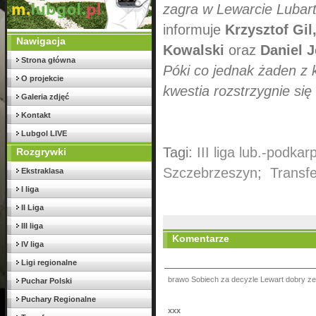
zagra w Lewarcie Lubart
informuje
Krzysztof Gil
Nawigacja
Kowalski
oraz
Daniel 
Strona główna
Póki co jednak żaden z k
O projekcie
kwestia rozstrzygnie się
Galeria zdjęć
Kontakt
Lubgol LIVE
Tagi:
III liga lub.-podkarp
Rozgrywki
Szczebrzeszyn
;
Transfe
Ekstraklasa
I liga
II Liga
III liga
Komentarze
IV liga
Ligi regionalne
brawo Sobiech za decyzle Lewart dobry ze
Puchar Polski
Puchary Regionalne
xxx