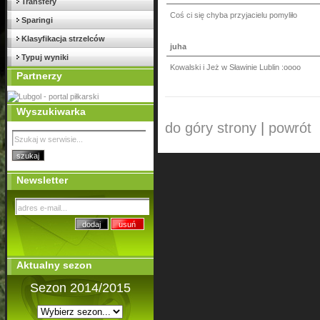
Transfery
Coś ci się chyba przyjacielu pomyliło
Sparingi
Klasyfikacja strzelców
juha
Typuj wyniki
Kowalski i Jeż w Sławinie Lublin :oooo
Partnerzy
Wyszukiwarka
do góry strony
|
powrót
Newsletter
Aktualny sezon
Sezon 2014/2015