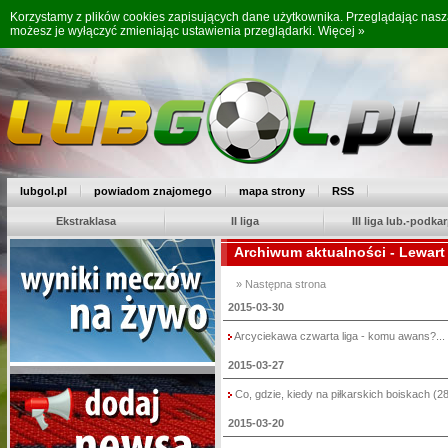
Korzystamy z plików cookies zapisujących dane użytkownika. Przeglądając nas
możesz je wyłączyć zmieniając ustawienia przeglądarki.
Więcej »
lubgol.pl
powiadom znajomego
mapa strony
RSS
Ekstraklasa
II liga
III liga lub.-podkar
Archiwum aktualności - Lewart
» Następna strona
2015-03-30
Arcyciekawa czwarta liga - komu awans?...
2015-03-27
Co, gdzie, kiedy na piłkarskich boiskach (28
2015-03-20