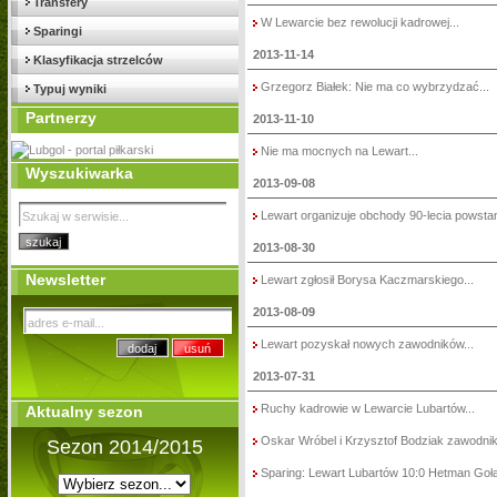
Transfery
W Lewarcie bez rewolucji kadrowej...
Sparingi
2013-11-14
Klasyfikacja strzelców
Grzegorz Białek: Nie ma co wybrzydzać...
Typuj wyniki
Partnerzy
2013-11-10
Nie ma mocnych na Lewart...
Wyszukiwarka
2013-09-08
Lewart organizuje obchody 90-lecia powstani
2013-08-30
Newsletter
Lewart zgłosił Borysa Kaczmarskiego...
2013-08-09
Lewart pozyskał nowych zawodników...
2013-07-31
Ruchy kadrowie w Lewarcie Lubartów...
Aktualny sezon
Oskar Wróbel i Krzysztof Bodziak zawodnik
Sezon 2014/2015
Sparing: Lewart Lubartów 10:0 Hetman Gołą