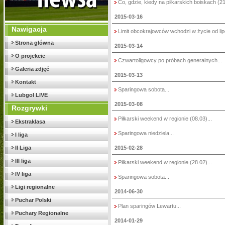
Co, gdzie, kiedy na piłkarskich boiskach (21
2015-03-16
Nawigacja
Limit obcokrajowców wchodzi w życie od lipc
Strona główna
2015-03-14
O projekcie
Czwartoligowcy po próbach generalnych...
Galeria zdjęć
2015-03-13
Kontakt
Sparingowa sobota...
Lubgol LIVE
2015-03-08
Rozgrywki
Piłkarski weekend w regionie (08.03)...
Ekstraklasa
Sparingowa niedziela...
I liga
II Liga
2015-02-28
III liga
Piłkarski weekend w regionie (28.02)...
IV liga
Sparingowa sobota...
Ligi regionalne
2014-06-30
Puchar Polski
Plan sparingów Lewartu...
Puchary Regionalne
2014-01-29