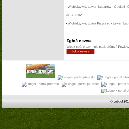
W obiektywie: Lewart Lubartów - Opolanin Op
2013-05-02
W obiektywie: Lutnia Piszczac - Lewart Luba
Zgłoś newsa
Wiesz coś, o czym nie napisaliśmy? Powie
Zgłoś newsa
© Lubgol 201