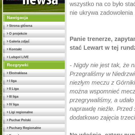
wszystko na co było sta
nie ukrywa zadowolenia 
Nawigacja
Strona główna
O projekcie
Panie trenerze, zapyt
Galeria zdjęć
stać Lewart w tej rund
Kontakt
Lubgol LIVE
- Nigdy nie jest tak, że
Rozgrywki
Przegraliśmy w Niedrzwi
Ekstraklasa
I liga
niezłym meczu z Górniki
II Liga
można wspomnieć mecz z
III liga
przegrywaliśmy, a udało
IV liga
naprawdę nieźle. Przed 
Ligi regionalne
dodatkowo zajęcia trzec
Puchar Polski
Puchary Regionalne