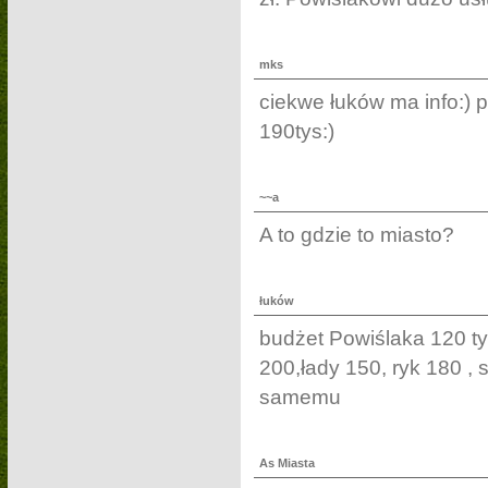
mks
ciekwe łuków ma info:) 
190tys:)
~~a
A to gdzie to miasto?
łuków
budżet Powiślaka 120 tys
200,łady 150, ryk 180 ,
samemu
As Miasta