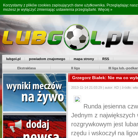
Korzystamy z plików cookies zapisujących dane użytkownika. Przeglądając nas
możesz je wyłączyć zmieniając ustawienia przeglądarki.
Więcej »
lubgol.pl
powiadom znajomego
mapa strony
RSS
Ekstraklasa
II liga
III liga lub.-podkar
Grzegorz Białek: Nie ma co wy
2013-11-14 21:03:29 | autor: KD | źródło: wł
Runda jesienna czwa
Jednym z największych 
rozgrywkowym jest luba
rzędu i wskoczył na lig