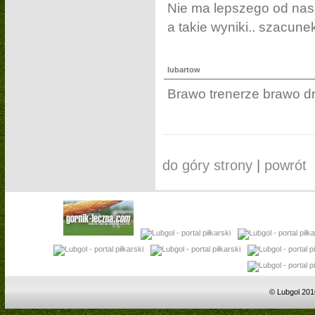
Nie ma lepszego od nasz
a takie wyniki.. szacune
lubartow
Brawo trenerze brawo dr
do góry strony
|
powrót
© Lubgol 201