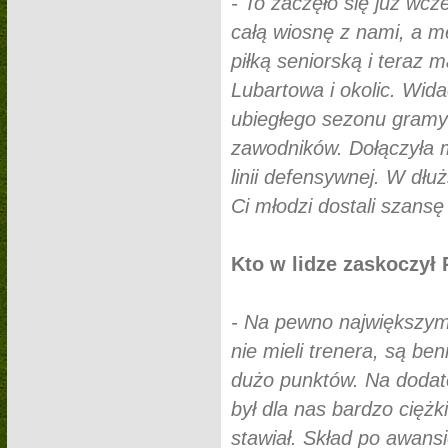
- To zaczęło się już wcz
całą wiosnę z nami, a me
piłką seniorską i teraz
Lubartowa i okolic. Wid
ubiegłego sezonu gramy
zawodników. Dołączyła m
linii defensywnej. W dłu
Ci młodzi dostali szansę 
Kto w lidze zaskoczył 
- Na pewno największym
nie mieli trenera, są b
dużo punktów. Na dodatek
był dla nas bardzo ciężk
stawiał. Skład po awansi