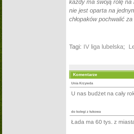
każdy ma swoją rolę na 
nie jest oparta na jedny
chłopaków pochwalić za t
Tagi:
IV liga lubelska
;
L
Komentarze
Unia Krzywda
U nas budżet na cały rok
do kolegi z łukowa
Łada ma 60 tys. z miasta