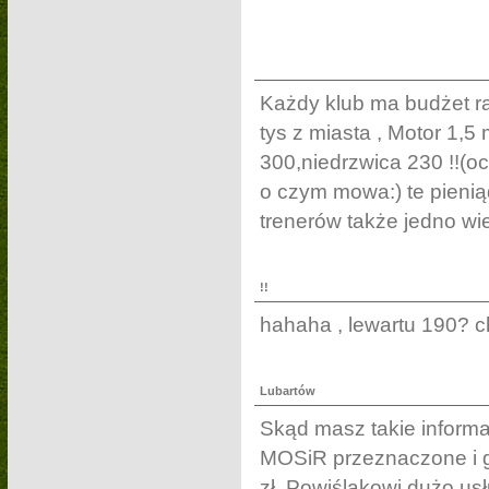
Każdy klub ma budżet ra
tys z miasta , Motor 1,5
300,niedrzwica 230 !!(oc
o czym mowa:) te pienią
trenerów także jedno wie
!!
hahaha , lewartu 190? c
Lubartów
Skąd masz takie informac
MOSiR przeznaczone i g
zł. Powiślakowi dużo usł