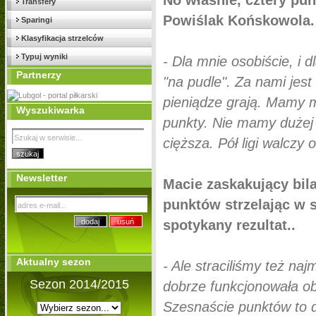
No właśnie, cztery punk
Transfery
Powiślak Końskowola. 
Sparingi
Klasyfikacja strzelców
Typuj wyniki
- Dla mnie osobiście, i 
Partnerzy
"na pudle". Za nami jest
pieniądze grają. Mamy m
Wyszukiwarka
punkty. Nie mamy dużej
cięższa. Pół ligi walczy
Newsletter
Macie zaskakujący bil
punktów strzelając w 
spotykany rezultat..
Aktualny sezon
- Ale straciliśmy też naj
Sezon 2014/2015
dobrze funkcjonowała o
Szesnaście punktów to d