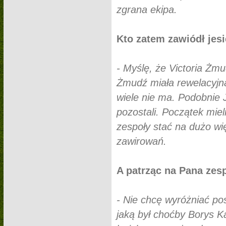
zgrana ekipa.
Kto zatem zawiódł jes
- Myślę, że Victoria Żm
Żmudź miała rewelacyjną
wiele nie ma. Podobnie J
pozostali. Początek miel
zespoły stać na dużo wię
zawirowań.
A patrząc na Pana zes
- Nie chcę wyróżniać p
jaką był choćby Borys 