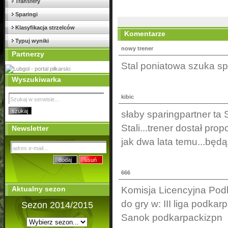
Transfery
Sparingi
Klasyfikacja strzelców
Komentarze
Typuj wyniki
nowy trener
Partnerzy
Stal poniatowa szuka sp
Wyszukiwarka
kibic
słaby sparingpartner ta 
Stali...trener dostał pr
Newsletter
jak dwa lata temu...będą
666
Aktualny sezon
Komisja Licencyjna Podk
do gry w: III liga podk
Sezon 2014/2015
Sanok podkarpackizpn