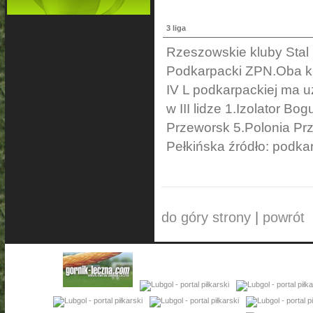
3 liga
Rzeszowskie kluby Stal i
Podkarpacki ZPN.Oba kl
IV L podkarpackiej ma u
w III lidze 1.Izolator B
Przeworsk 5.Polonia Pr
Pełkińska źródło: podka
do góry strony
|
powrót