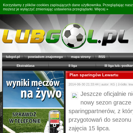
Korzystamy z plików cookies zapisujących dane użytkownika. Przeglądając nas
możesz je wyłączyć zmieniając ustawienia przeglądarki.
Więcej »
lubgol.pl
powiadom znajomego
mapa strony
RSS
Ekstraklasa
II liga
III liga lub.-podkar
Plan sparingów Lewartu
2014-06-30 21:33:44 | autor: KG | źródło: l
Jeszcze oficjalnie 
nowy sezon gracze L
sparingpartnerów, z któr
przygotowań do sezonu
zajęcia 15 lipca.