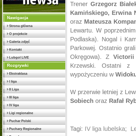
Trener
Grzegorz Biał
Kamińskiego, Erwina 
Nawigacja
oraz
Mateusza Kompan
Strona główna
Lewartu. W poprzednim
O projekcie
Podlaska). Nogal i Kami
Galeria zdjęć
Parkowej. Ostatnio gral
Kontakt
Okręgowa). Z
Victor
Lubgol LIVE
Krzewski. Ostatni z
Rozgrywki
wypożyczeniu w
Widoku
Ekstraklasa
I liga
II Liga
W przerwie letniej z Lew
III liga
Sobiech
oraz
Rafał Ry
IV liga
Ligi regionalne
Puchar Polski
Tagi:
IV liga lubelska
;
L
Puchary Regionalne