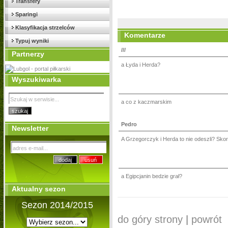
Transfery
Sparingi
Klasyfikacja strzelców
Komentarze
Typuj wyniki
///
Partnerzy
a Łyda i Herda?
Wyszukiwarka
a co z kaczmarskim
Pedro
Newsletter
A Grzegorczyk i Herda to nie odeszli? Skor
a Egipcjanin bedzie grał?
Aktualny sezon
Sezon 2014/2015
do góry strony
|
powrót