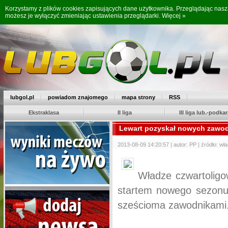
Korzystamy z plików cookies zapisujących dane użytkownika. Przeglądając nas
możesz je wyłączyć zmieniając ustawienia przeglądarki.
Więcej »
lubgol.pl
powiadom znajomego
mapa strony
RSS
Ekstraklasa
II liga
III liga lub.-podkar
Lewart pozyskał nowych zawo
2013-08-09 14:20:57 | autor: PP | źródło: wł
Władze czwartolig
startem nowego sezonu.
sześcioma zawodnikami