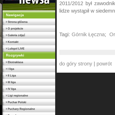
2011/2012 był zawodnik
lidze wystąpił w siedem
Nawigacja
Strona główna
O projekcie
Tagi:
Górnik Łęczna
;
Or
Galeria zdjęć
Kontakt
Lubgol LIVE
Rozgrywki
Ekstraklasa
do góry strony
|
powrót
I liga
II Liga
III liga
IV liga
Ligi regionalne
Puchar Polski
Puchary Regionalne