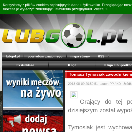
Korzystamy z plików cookies zapisujących dane użytkownika. Przeglądając nas
możesz je wyłączyć zmieniając ustawienia przeglądarki.
Więcej »
lubgol.pl
powiadom znajomego
mapa strony
RSS
Ekstraklasa
II liga
III liga lub.-podkar
Tomasz Tymosiak zawodnikiem 
2013-08-09 20:50:51 | autor: PP / KD | źródł
Grający do tej 
dzisiejszym został wypo
Tymosiak jest wychowa