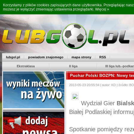
Korzystamy z plików cookies zapisujących dane użytkownika. Przeglądając nas
możesz je wyłączyć zmieniając ustawienia przeglądarki.
Więcej »
lubgol.pl
powiadom znajomego
mapa strony
RSS
Ekstraklasa
II liga
III liga lub.-podkar
Puchar Polski BOZPN: Nowy ter
2013-05-23 20:55:34 | autor: KD | źródło: 
Wydział Gier
Bials
Białej Podlaskiej inform
Spotkanie pomiędzy re