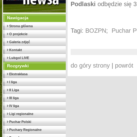
Podlaski
odbędzie się 3
Nawigacja
Strona główna
Tagi:
BOZPN
;
Puchar P
O projekcie
Galeria zdjęć
Kontakt
Lubgol LIVE
do góry strony
|
powrót
Rozgrywki
Ekstraklasa
I liga
II Liga
III liga
IV liga
Ligi regionalne
Puchar Polski
Puchary Regionalne