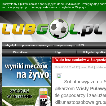
Korzystamy z plików cookies zapisujących dane użytkownika. Przeglądając nas
możesz je wyłączyć zmieniając ustawienia przeglądarki.
Więcej »
lubgol.pl
powiadom znajomego
mapa strony
RSS
Ekstraklasa
II liga
III liga lub.-podkar
Wisła bez punktów w Stargardz
2014-08-10 01:47:17 | autor: Red. | źródło: 
Sobotni wyjazd do S
piłkarzom
Wisły Puławy
tle gospodarzy i zasłuż
kilkunastoosobowa grupa 