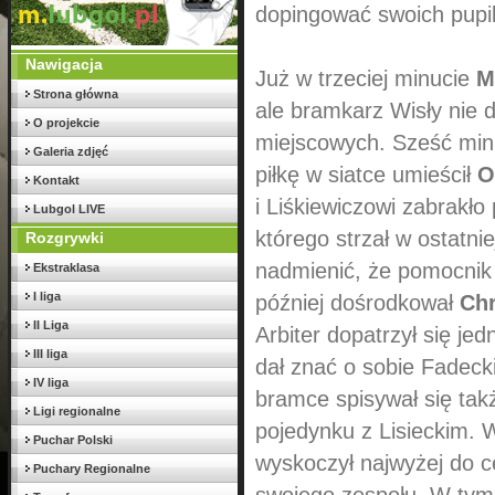
dopingować swoich pupil
Nawigacja
Już w trzeciej minucie
M
Strona główna
ale bramkarz Wisły nie d
O projekcie
miejscowych. Sześć min
Galeria zdjęć
piłkę w siatce umieścił
O
Kontakt
i Liśkiewiczowi zabrakło 
Lubgol LIVE
którego strzał w ostatni
Rozgrywki
nadmienić, że pomocnik 
Ekstraklasa
I liga
później dośrodkował
Chr
II Liga
Arbiter dopatrzył się je
III liga
dał znać o sobie Fadeck
IV liga
bramce spisywał się tak
Ligi regionalne
pojedynku z Lisieckim. 
Puchar Polski
wyskoczył najwyżej do ce
Puchary Regionalne