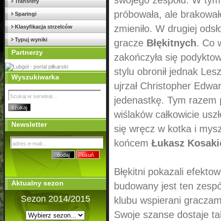
swojego zespołu. W tym
Transfery
próbowała, ale brakowało
Sparingi
zmieniło. W drugiej odsło
Klasyfikacja strzelców
Typuj wyniki
gracze
Błękitnych
. Co 
Partnerzy
zakończyła się podyktow
stylu obronił jednak Les
Wyszukiwarka
ujrzał Christopher Edwar
jedenastkę. Tym razem
wiślaków całkowicie usz
Newsletter
się wręcz w kotka i mysz
końcem
Łukasz Kosaki
Błękitni pokazali efekto
Aktualny sezon
budowany jest ten zesp
Sezon 2014/2015
klubu wspierani graczam
Swoje szanse dostaje ta