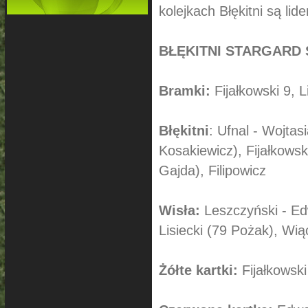
kolejkach Błękitni są lid
BŁĘKITNI STARGARD S
Bramki:
Fijałkowski 9, 
Błękitni
: Ufnal - Wojtas
Kosakiewicz), Fijałkowsk
Gajda), Filipowicz
Wisła:
Leszczyński - Ed
Lisiecki (79 Pożak), Wią
Żółte kartki:
Fijałkowski