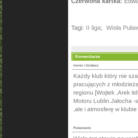
Czerwona kartka:
Edwa
Tagi:
II liga
;
Wisła Puła
Komentarze
trener i działacz
Każdy klub który nie s
pracujących z młodzieżą
regionu [Wojtek ,Arek i
Motoru Lublin.Jałocha -
,ale i atmosferę w klubie !!!
Puławianin