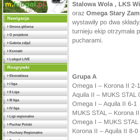
Stalowa Wola , LKS W
oraz
Omega Stary Zam
Nawigacja
wystawiły po dwa składy
Strona główna
turnieju ekip otrzymała
O projekcie
pucharami.
Galeria zdjęć
Kontakt
Lubgol LIVE
Rozgrywki
Grupa A
Ekstraklasa
I liga
Omega I – Korona II 2-
II Liga
Aquila II – MUKS STAL 
III liga
Omega I – Aquila II 6-1
IV liga
MUKS STAL – Korona II
Ligi regionalne
Omega I – MUKS STAL
Puchar Polski
Korona II – Aquila II 8-0
Puchary Regionalne