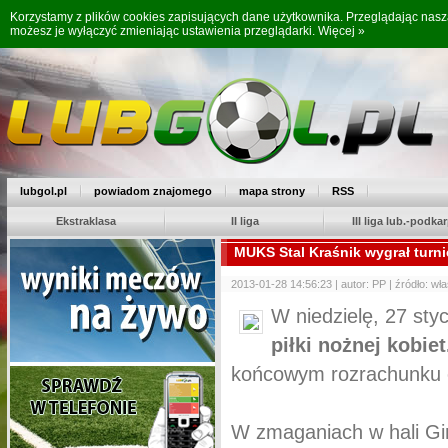
Korzystamy z plików cookies zapisujących dane użytkownika. Przeglądając nas
możesz je wyłączyć zmieniając ustawienia przeglądarki.
Więcej »
lubgol.pl
powiadom znajomego
mapa strony
RSS
Ekstraklasa
II liga
III liga lub.-podkar
MUKS Stal Kraśnik wygrał turn
2013-01-28 14:56:23 | autor: PP | źródło: wł
W niedzielę, 27 st
piłki nożnej kobie
końcowym rozrachunku o
W zmaganiach w hali Gi