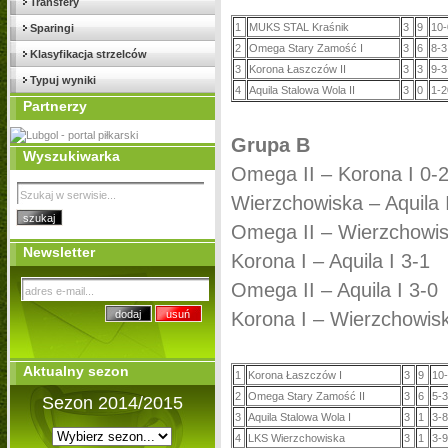
Transfery
1
MUKS STAL Kraśnik
3
9
10-
Sparingi
2
Omega Stary Zamość I
3
6
8-3
Klasyfikacja strzelców
3
Korona Łaszczów II
3
3
9-3
Typuj wyniki
4
Aquila Stalowa Wola II
3
0
1-2
Partnerzy
Grupa B
Wyszukiwarka
Omega II – Korona I 0-
Wierzchowiska – Aquila 
Omega II – Wierzchowis
Newsletter
Korona I – Aquila I 3-1
Omega II – Aquila I 3-0
Korona I – Wierzchowis
Aktualny sezon
1
Korona Łaszczów I
3
9
10-
2
Omega Stary Zamość II
3
6
5-3
Sezon 2014/2015
3
Aquila Stalowa Wola I
3
1
3-8
4
LKS Wierzchowiska
3
1
3-9