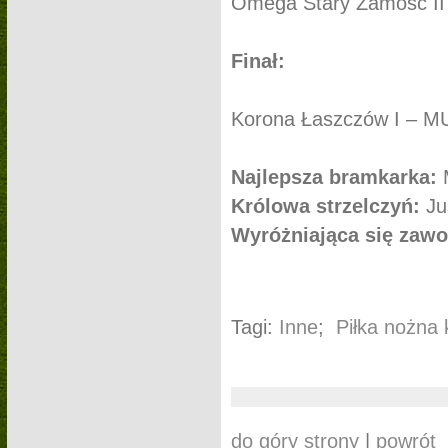
Omega Stary Zamość II 
Finał:
Korona Łaszczów I – MU
Najlepsza bramkarka:
Królowa strzelczyń:
Ju
Wyróżniająca się zawo
Tagi:
Inne
;
Piłka nożna 
do góry strony
|
powrót