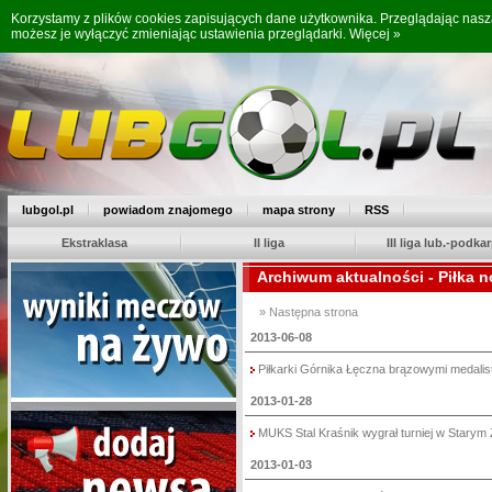
Korzystamy z plików cookies zapisujących dane użytkownika. Przeglądając nas
możesz je wyłączyć zmieniając ustawienia przeglądarki.
Więcej »
lubgol.pl
powiadom znajomego
mapa strony
RSS
Ekstraklasa
II liga
III liga lub.-podkar
Archiwum aktualności - Piłka n
» Następna strona
2013-06-08
Piłkarki Górnika Łęczna brązowymi medalist
2013-01-28
MUKS Stal Kraśnik wygrał turniej w Starym 
2013-01-03