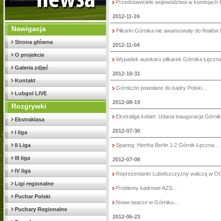
Przedstawiciele województwa w komisjach 
2012-11-24
Nawigacja
Piłkarki Górnika nie awansowały do finałów M
Strona główna
2012-11-04
O projekcie
Wypadek autokaru piłkarek Górnika Łęczna.
Galeria zdjęć
2012-10-31
Kontakt
Górniczki powołane do kadry Polski...
Lubgol LIVE
2012-08-19
Rozgrywki
Ekstraliga kobiet: Udana inauguracja Górnika
Ekstraklasa
2012-07-30
I liga
II Liga
Sparing: Hertha Berlin 1:2 Górnik Łęczna...
III liga
2012-07-08
IV liga
Reprezentanki Lubelszczyzny walczą w OO
Ligi regionalne
Problemy kadrowe AZS...
Puchar Polski
Nowe twarze w Górniku...
Puchary Regionalne
2012-06-23