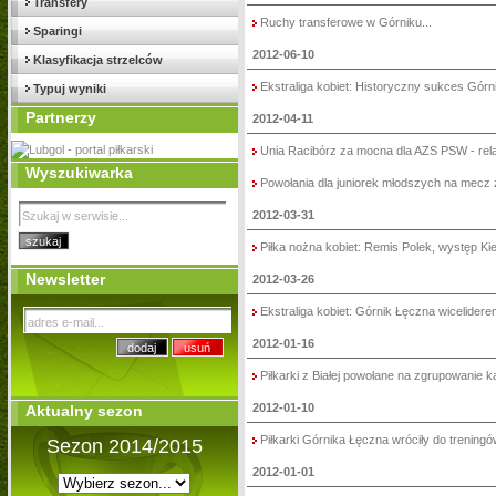
Transfery
Ruchy transferowe w Górniku...
Sparingi
2012-06-10
Klasyfikacja strzelców
Ekstraliga kobiet: Historyczny sukces Górni
Typuj wyniki
Partnerzy
2012-04-11
Unia Racibórz za mocna dla AZS PSW - rela
Wyszukiwarka
Powołania dla juniorek młodszych na mecz 
2012-03-31
Piłka nożna kobiet: Remis Polek, występ Kie
Newsletter
2012-03-26
Ekstraliga kobiet: Górnik Łęczna wiceliderem
2012-01-16
Piłkarki z Białej powołane na zgrupowanie k
2012-01-10
Aktualny sezon
Piłkarki Górnika Łęczna wróciły do treningów
Sezon 2014/2015
2012-01-01