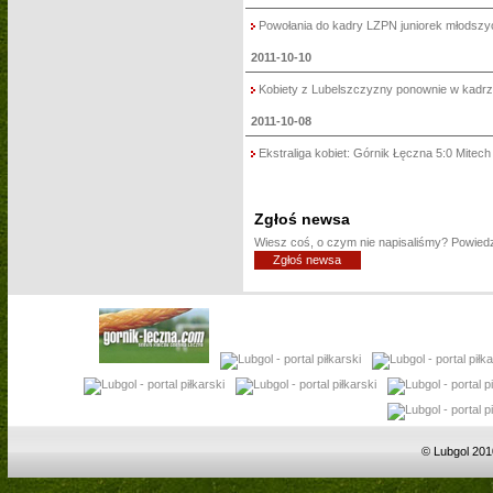
Powołania do kadry LZPN juniorek młodszy
2011-10-10
Kobiety z Lubelszczyzny ponownie w kadrze
2011-10-08
Ekstraliga kobiet: Górnik Łęczna 5:0 Mitech
Zgłoś newsa
Wiesz coś, o czym nie napisaliśmy? Powie
Zgłoś newsa
© Lubgol 201