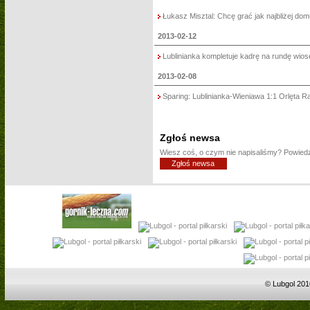
Łukasz Misztal: Chcę grać jak najbliżej domu
2013-02-12
Lublinianka kompletuje kadrę na rundę wios
2013-02-08
Sparing: Lublinianka-Wieniawa 1:1 Orlęta Ra
Zgłoś newsa
Wiesz coś, o czym nie napisaliśmy? Powie
Zgłoś newsa
© Lubgol 201