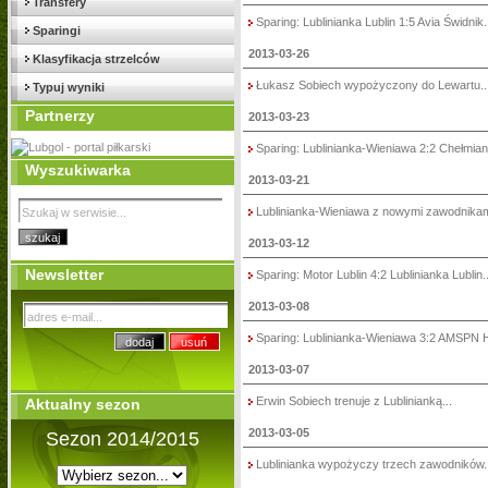
Transfery
Sparing: Lublinianka Lublin 1:5 Avia Świdnik..
Sparingi
2013-03-26
Klasyfikacja strzelców
Łukasz Sobiech wypożyczony do Lewartu..
Typuj wyniki
Partnerzy
2013-03-23
Sparing: Lublinianka-Wieniawa 2:2 Chełmian
Wyszukiwarka
2013-03-21
Lublinianka-Wieniawa z nowymi zawodnikami
2013-03-12
Newsletter
Sparing: Motor Lublin 4:2 Lublinianka Lublin..
2013-03-08
Sparing: Lublinianka-Wieniawa 3:2 AMSPN 
2013-03-07
Erwin Sobiech trenuje z Lublinianką...
Aktualny sezon
2013-03-05
Sezon 2014/2015
Lublinianka wypożyczy trzech zawodników..