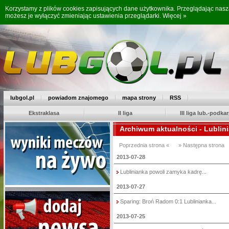
Korzystamy z plików cookies zapisujących dane użytkownika. Przeglądając nas
możesz je wyłączyć zmieniając ustawienia przeglądarki.
Więcej »
lubgol.pl
powiadom znajomego
mapa strony
RSS
Ekstraklasa
II liga
III liga lub.-podkar
Archiwum aktualności - Lublin
Poprzednia strona «
» Następna strona
2013-07-28
Lublinianka powoli zamyka kadrę...
2013-07-27
Sparing: Broń Radom 0:1 Lublinianka...
2013-07-25