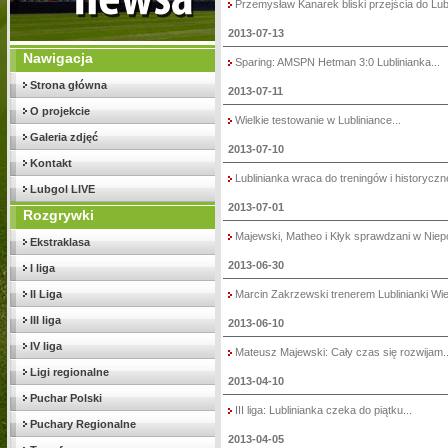
Przemysław Kanarek bliski przejścia do Lubli
2013-07-13
Nawigacja
Sparing: AMSPN Hetman 3:0 Lublinianka...
Strona główna
2013-07-11
O projekcie
Wielkie testowanie w Lubliniance...
Galeria zdjęć
2013-07-10
Kontakt
Lublinianka wraca do treningów i historyczne
Lubgol LIVE
2013-07-01
Rozgrywki
Majewski, Matheo i Kłyk sprawdzani w Niepo
Ekstraklasa
2013-06-30
I liga
II Liga
Marcin Zakrzewski trenerem Lublinianki Wie
III liga
2013-06-10
IV liga
Mateusz Majewski: Cały czas się rozwijam..
Ligi regionalne
2013-04-10
Puchar Polski
III liga: Lublinianka czeka do piątku...
Puchary Regionalne
2013-04-05